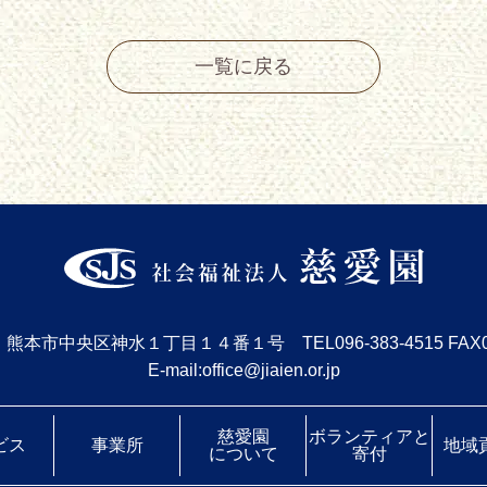
一覧に戻る
954 熊本市中央区神水１丁目１４番１号
TEL
096-383-4515
FAX0
E-mail:office@jiaien.or.jp
慈愛園
ボランティアと
ビス
事業所
地域
について
寄付